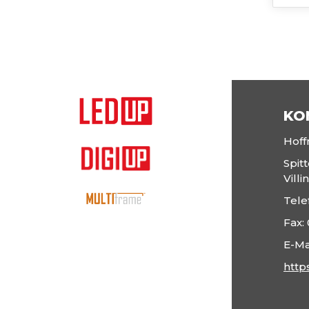
KO
Hof
Spit
Vill
Tele
Fax:
E-Ma
http