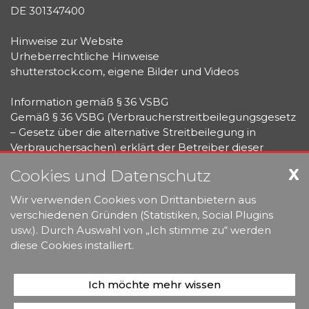
DE 301347400
Hinweise zur Website
Urheberrechtliche Hinweise
shutterstock.com, eigene Bilder und Videos
Information gemäß § 36 VSBG
Gemäß § 36 VSBG (Verbraucherstreitbeilegungsgesetz
– Gesetz über die alternative Streitbeilegung in
Verbrauchersachen) erklärt der Betreiber dieser
Website:
X
Cookies und Datenschutz
Wir sind weder bereit noch verpflichtet, an
Wir verwenden Cookies von Drittanbietern aus
Streitbeilegungsverfahren vor einer
verschiedenen Gründen (Statistiken, Social Plugins
Verbraucherschlichtungsstelle teilzunehmen.
usw.). Durch Auswahl von „Ich stimme zu“ werden
diese Cookies installiert.
Das Impressum wurde mit dem Impressums-
Generator der activeMind AG erstellt.
Ich möchte mehr wissen