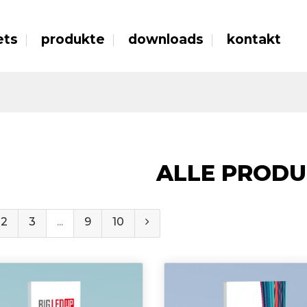
ets
produkte
downloads
kontakt
ALLE PRODU
2
3
...
9
10