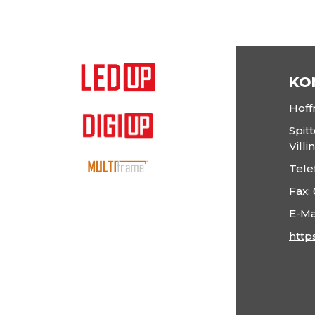
KO
Hof
Spit
Vill
Tele
Fax:
E-Ma
http